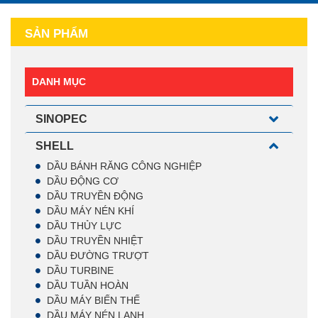
SẢN PHẨM
DANH MỤC
SINOPEC
SHELL
DẦU BÁNH RĂNG CÔNG NGHIỆP
DẦU ĐỘNG CƠ
DẦU TRUYỀN ĐỘNG
DẦU MÁY NÉN KHÍ
DẦU THỦY LỰC
DẦU TRUYỀN NHIỆT
DẦU ĐƯỜNG TRƯỢT
DẦU TURBINE
DẦU TUẦN HOÀN
DẦU MÁY BIẾN THẾ
DẦU MÁY NÉN LẠNH