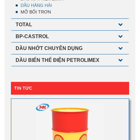
DẦU HÀNG HẢI
MỠ BÔI TRƠN
TOTAL
BP-CASTROL
DẦU NHỚT CHUYÊN DỤNG
DẦU BIẾN THẾ ĐIỆN PETROLIMEX
TIN TỨC