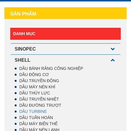
SẢN PHẨM
DANH MỤC
SINOPEC
SHELL
DẦU BÁNH RĂNG CÔNG NGHIỆP
DẦU ĐỘNG CƠ
DẦU TRUYỀN ĐỘNG
DẦU MÁY NÉN KHÍ
DẦU THỦY LỰC
DẦU TRUYỀN NHIỆT
DẦU ĐƯỜNG TRƯỢT
DẦU TURBINE
DẦU TUẦN HOÀN
DẦU MÁY BIẾN THẾ
DẦU MÁY NÉN LẠNH