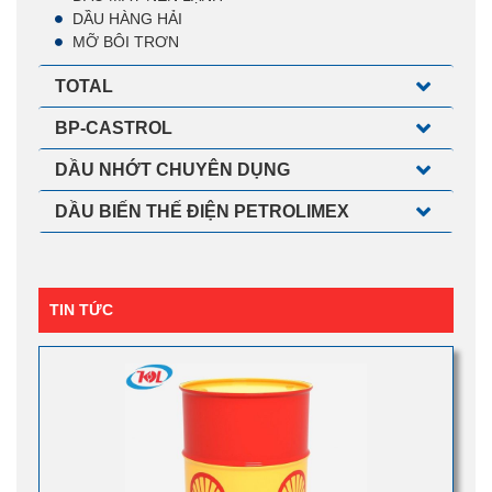
DẦU HÀNG HẢI
MỠ BÔI TRƠN
TOTAL
BP-CASTROL
DẦU NHỚT CHUYÊN DỤNG
DẦU BIẾN THẾ ĐIỆN PETROLIMEX
TIN TỨC