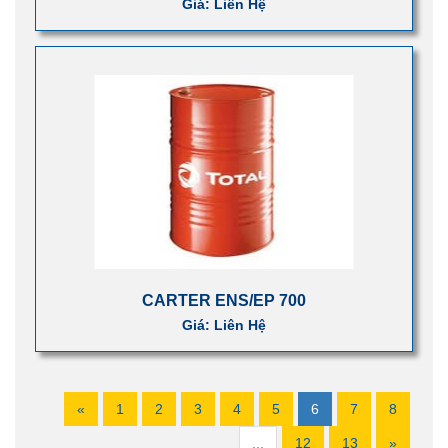
Giá: Liên Hệ
CARTER ENS/EP 700
Giá: Liên Hệ
«
1
2
3
4
5
6
7
8
...
12
13
»