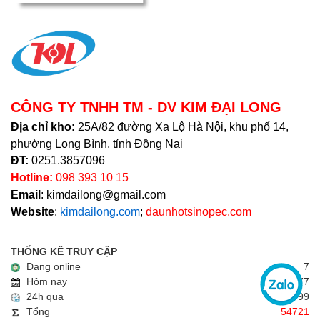
CÔNG TY TNHH TM - DV KIM ĐẠI LONG
Địa chỉ kho:
25A/82 đường Xa Lộ Hà Nội, khu phố 14,
phường Long Bình, tỉnh Đồng Nai
ĐT:
0251.3857096
Hotline:
098 393 10 15
Email
: kimdailong@gmail.com
Website
:
kimdailong.com
;
daunhotsinopec.com
THỐNG KÊ TRUY CẬP
Đang online
7
Hôm nay
77
24h qua
99
Tổng
54721